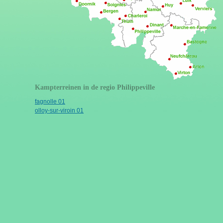
Kampterreinen in de regio Philippeville
fagnolle 01
olloy-sur-viroin 01