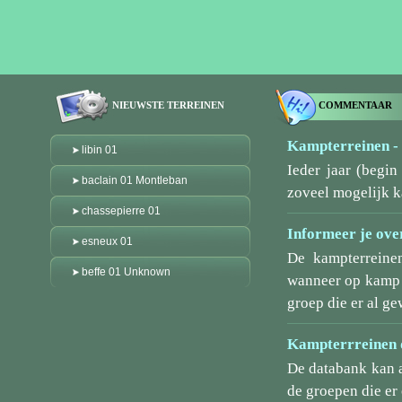
NIEUWSTE TERREINEN
COMMENTAAR
Kampterreinen - 
libin 01
Ieder jaar (begi
baclain 01 Montleban
zoveel mogelijk k
chassepierre 01
Informeer je over
esneux 01
De kampterreine
beffe 01 Unknown
wanneer op kamp g
groep die er al ge
Kampterrreinen d
De databank kan 
de groepen die er