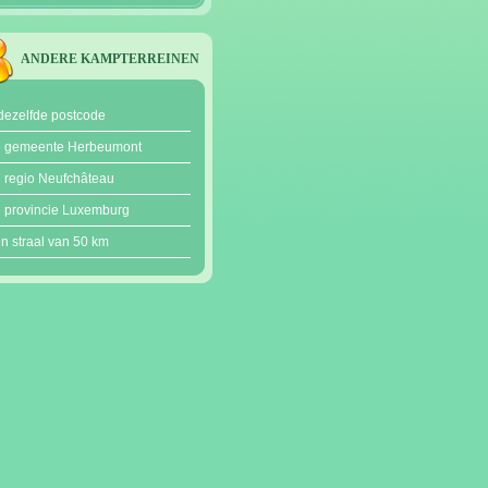
ANDERE KAMPTERREINEN
dezelfde postcode
e gemeente Herbeumont
e regio Neufchâteau
e provincie Luxemburg
en straal van 50 km