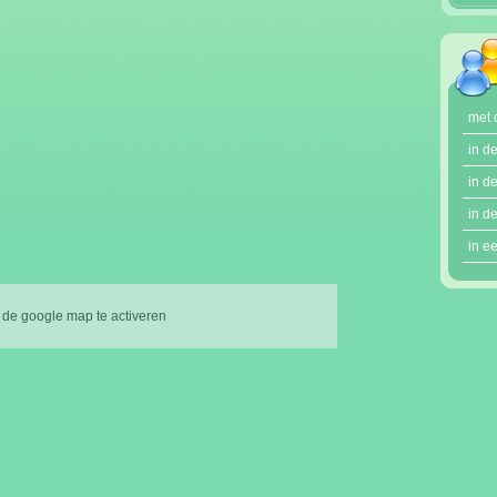
met 
in d
in d
in d
in e
 de google map te activeren