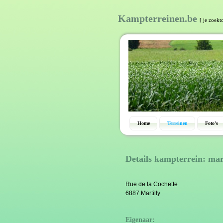
Kampterreinen.be
[ je zoekt
Home
Terreinen
Foto's
Details kampterrein: mar
Rue de la Cochette
6887 Martilly
Eigenaar: