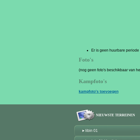
Er is geen huurbare period
Foto's
(nog geen foto's beschikbaar van het
Kampfoto's
kampfoto's toevoegen
NIEUWSTE TERREINEN
libin 01