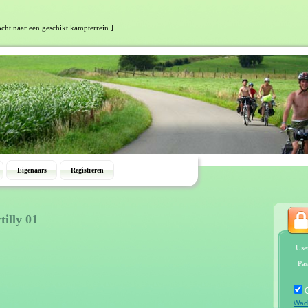
ocht naar een geschikt kampterrein ]
Eigenaars
Registreren
tilly 01
Use
Pas
Wac