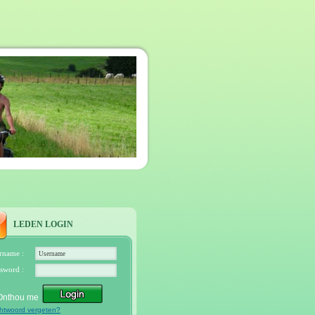
LEDEN LOGIN
rname :
sword :
Onthou me
htwoord vergeten?