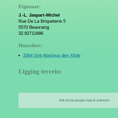
Eigenaar:
J.-L. Jaspart-Michel
Rue De La Briqueterie 5
5570 Beauraing
32.82711686
Huurders:
2004 Sint-Martinus den XIIde
Ligging terrein:
Klik om de google map te activeren