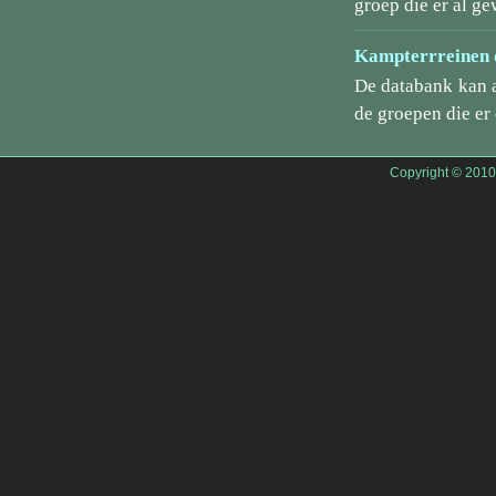
groep die er al ge
Kampterrreinen d
De databank kan 
de groepen die er
Copyright © 201