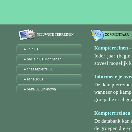
NIEUWSTE TERREINEN
COMMENTAAR
Kampterreinen - 
libin 01
Ieder jaar (begi
baclain 01 Montleban
zoveel mogelijk k
chassepierre 01
Informeer je over
esneux 01
De kampterreine
beffe 01 Unknown
wanneer op kamp g
groep die er al ge
Kampterrreinen d
De databank kan 
de groepen die er